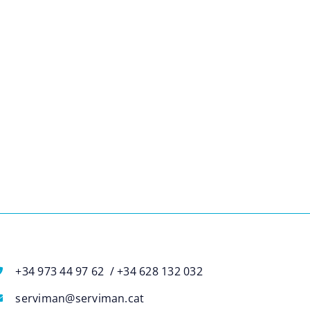
+34 973 44 97 62 / +34 628 132 032
serviman@serviman.cat