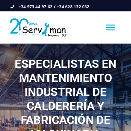
Saltar
+34 973 44 97 62 / +34 628 132 032
al
contenido
Togg
Navi
INICIO
ESPECIALISTAS EN
Servicios
MANTENIMIENTO
Nosotros
INDUSTRIAL DE
CALDERERÍA Y
Contacto
FABRICACIÓN DE