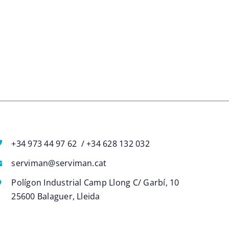
+34 973 44 97 62 / +34 628 132 032
serviman@serviman.cat
Polígon Industrial Camp Llong C/ Garbí, 10
25600 Balaguer, Lleida